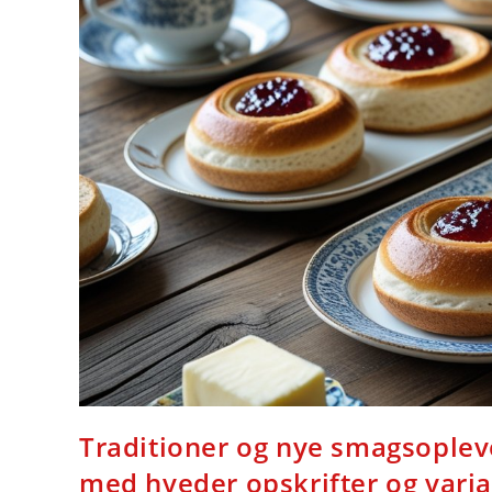
Traditioner og nye smagsopleve
med hveder opskrifter og varia