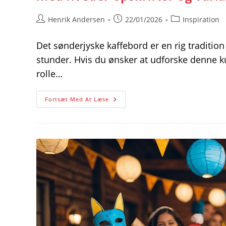
Post
Post
Post
Henrik Andersen
22/01/2026
Inspiration
author:
published:
category:
Det sønderjyske kaffebord er en rig traditio
stunder. Hvis du ønsker at udforske denne ku
rolle…
Traditioner
Fortsæt Med At Læse
Og
Nye
Smagsoplevelser
Til
Det
Sønderjyske
Kaffebord
Med
Hveder
Opskrifter
Og
Variationer