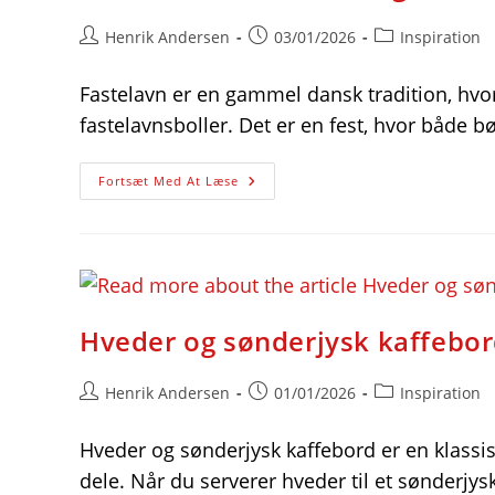
Post
Post
Post
Henrik Andersen
03/01/2026
Inspiration
author:
published:
category:
Fastelavn er en gammel dansk tradition, hvor
fastelavnsboller. Det er en fest, hvor både b
Fastelavnstraditioner
Fortsæt Med At Læse
Og
Kreative
Fastelavnsmasker
Til
Festen
Hveder og sønderjysk kaffebor
Post
Post
Post
Henrik Andersen
01/01/2026
Inspiration
author:
published:
category:
Hveder og sønderjysk kaffebord er en klassi
dele. Når du serverer hveder til et sønderjy