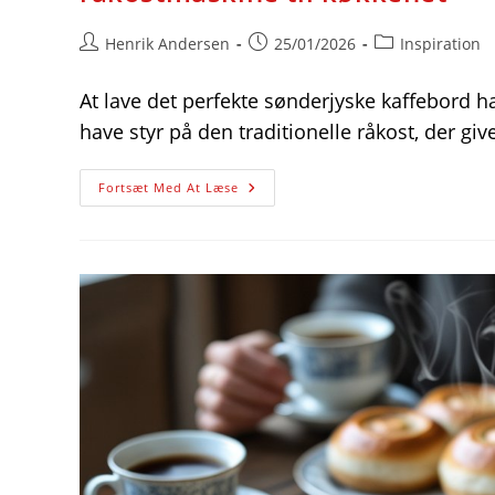
Post
Post
Post
Henrik Andersen
25/01/2026
Inspiration
author:
published:
category:
At lave det perfekte sønderjyske kaffebord 
have styr på den traditionelle råkost, der g
Sådan
Fortsæt Med At Læse
Laver
Du
Det
Perfekte
Sønderjyske
Kaffebord
Med
En
Effektiv
Råkostmaskine
Til
Køkkenet