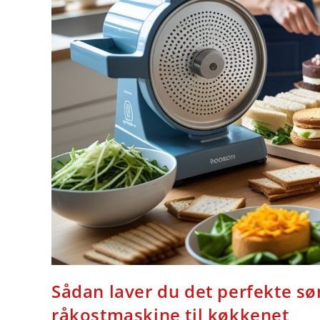
Sådan laver du det perfekte s
råkostmaskine til køkkenet