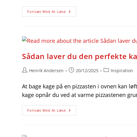
Hveder
Fortsæt Med At Læse
Og
Sønderjysk
Kaffebord:
En
Perfekt
Kombination
Sådan laver du den perfekte kag
Post
Post
Post
Henrik Andersen
20/12/2025
Inspiration
author:
published:
category:
At bage kage på en pizzasten i ovnen kan løft
kage opnår du ved at varme pizzastenen gru
Sådan
Fortsæt Med At Læse
Laver
Du
Den
Perfekte
Kage
På