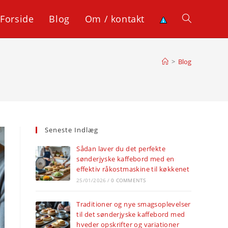
Forside
Blog
Om / kontakt
Toggle
website
>
Blog
search
Seneste Indlæg
Sådan laver du det perfekte
sønderjyske kaffebord med en
effektiv råkostmaskine til køkkenet
25/01/2026
/
0 COMMENTS
Traditioner og nye smagsoplevelser
til det sønderjyske kaffebord med
hveder opskrifter og variationer