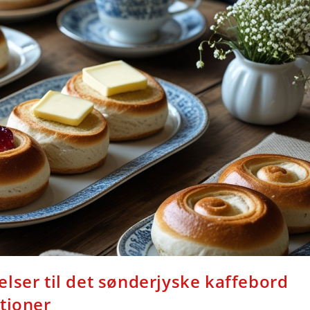
lser til det sønderjyske kaffebord
tioner